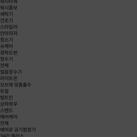
워시타워
워시콤보
세탁기
건조기
스타일러
안마의자
청소기
슈케어
광파오븐
정수기
전체
얼음정수기
라이트온
오브제 맞춤출수
듀얼
빌트인
상하좌우
스탠드
에어케어
전체
에어로 공기청정기
360° 플러스