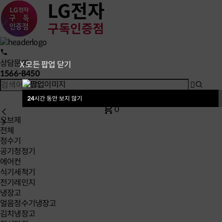
상담문의
X 모든 팝업 닫기
1566-8450
shopping_cart
0
24
시간 동안 보지 않기
shopping_cart
0
오브제
전체
정수기
공기청정기
에어컨
식기세척기
전기레인지
냉장고
얼음정수기냉장고
김치냉장고