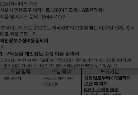
LG전자서비스 주소 :
서울시 영등포구 여의대로128(여의도동, LG트윈타워)
제품 및 서비스 문의 : 1544-7777
본 사이트의 모든 콘텐츠는 저작권법의 보호를 받는 바, 무단 전재, 복사,
배포 등을 금합니다.
개인정보수집이용동의서
1. 구독상담 개인정보 수집·이용 동의서
굿엔프랜드주식회사 이하
(“
당사
”)
는 구독상담을 이용하는 귀하의 개인정보를 아래와 같이
수집
·
이용합니다
.
상세한 내용은
개인정보
처리방침
에서 확인하실 수 있습니다
.
수집 항목
수집 목적
보유기간
신청일로부터
6
개월까지
이름
,
연락처
구독 상담 예약
,
구독
보관 후 파기
상담 진행
(
다만
,
관계법령의
규정이나 회사 내부
방침에 의하여 보존할
필요가 있는 경우 당사는
해당 법령 및 당사
개인정보처리방침에서
정한 바에 따라
개인정보를 보관할 수
있습니다
.)