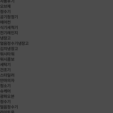
사용후기
오브제
정수기
공기청정기
에어컨
식기세척기
전기레인지
냉장고
얼음정수기냉장고
김치냉장고
워시타워
워시콤보
세탁기
건조기
스타일러
안마의자
청소기
슈케어
광파오븐
정수기
얼음정수기
라이트온