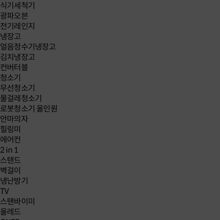
식기세척기
광파오븐
전기레인지
냉장고
얼음정수기냉장고
김치냉장고
컨버터블
청소기
무선청소기
물걸레청소기
로봇청소기 올인원
안마의자
힐링미
에어컨
2 in 1
스탠드
벽걸이
냉난방기
TV
스탠바이미
올레드