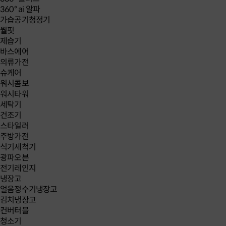
360° ai 알파
가습공기청정기
월핏
제습기
바스에어
의류가전
슈케어
워시콤보
워시타워
세탁기
건조기
스타일러
주방가전
식기세척기
광파오븐
전기레인지
냉장고
얼음정수기냉장고
김치냉장고
컨버터블
청소기