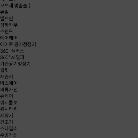
오브제 맞춤출수
듀얼
빌트인
상하좌우
스탠드
에어케어
에어로 공기청정기
360° 플러스
360° ai 알파
가습공기청정기
월핏
제습기
바스에어
의류가전
슈케어
워시콤보
워시타워
세탁기
건조기
스타일러
주방가전