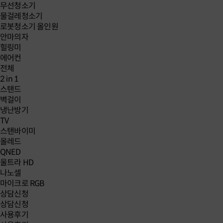
무선청소기
물걸레청소기
로봇청소기 올인원
안마의자
힐링미
에어컨
전체
2 in 1
스탠드
벽걸이
냉난방기
TV
스탠바이미
올레드
QNED
울트라 HD
나노셀
마이크로 RGB
상담신청
상담신청
사용후기