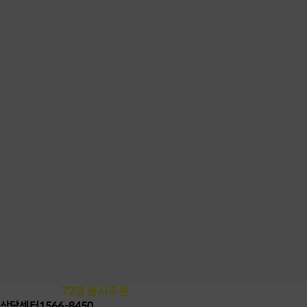
72
명 동시주문
12시 21분
기준
상담센터
1566-8450