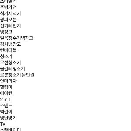
스타일러
주방가전
식기세척기
광파오븐
전기레인지
냉장고
얼음정수기냉장고
김치냉장고
컨버터블
청소기
무선청소기
물걸레청소기
로봇청소기 올인원
안마의자
힐링미
에어컨
2 in 1
스탠드
벽걸이
냉난방기
TV
스탠바이미