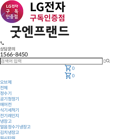
상담문의
1566-8450
shopping_cart
0
shopping_cart
0
오브제
전체
정수기
공기청정기
에어컨
식기세척기
전기레인지
냉장고
얼음정수기냉장고
김치냉장고
워시타워