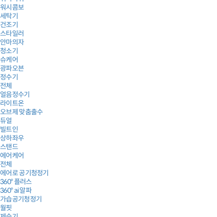
워시콤보
세탁기
건조기
스타일러
안마의자
청소기
슈케어
광파오븐
정수기
전체
얼음정수기
라이트온
오브제 맞춤출수
듀얼
빌트인
상하좌우
스탠드
에어케어
전체
에어로 공기청정기
360° 플러스
360° ai 알파
가습공기청정기
월핏
제습기