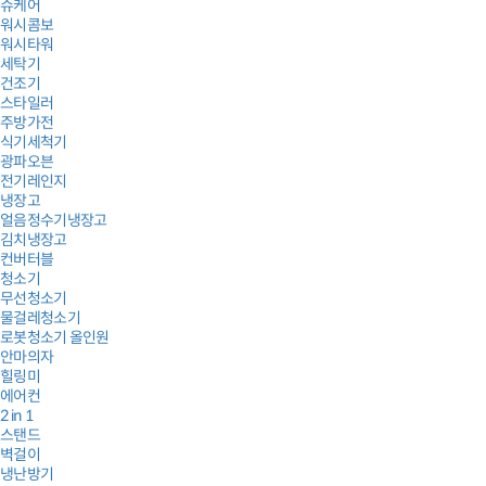
슈케어
워시콤보
워시타워
세탁기
건조기
스타일러
주방가전
식기세척기
광파오븐
전기레인지
냉장고
얼음정수기냉장고
김치냉장고
컨버터블
청소기
무선청소기
물걸레청소기
로봇청소기 올인원
안마의자
힐링미
에어컨
2 in 1
스탠드
벽걸이
냉난방기