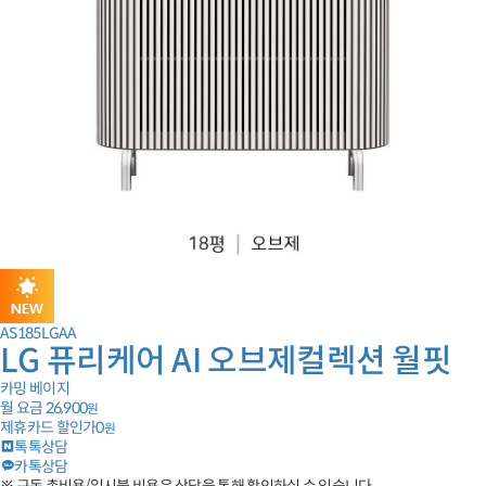
AS185LGAA
LG 퓨리케어 AI 오브제컬렉션 월핏
카밍 베이지
월 요금
26,900
원
제휴카드 할인가
0
원
톡톡상담
카톡상담