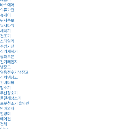
바스에어
의류가전
슈케어
워시콤보
워시타워
세탁기
건조기
스타일러
주방가전
식기세척기
광파오븐
전기레인지
냉장고
얼음정수기냉장고
김치냉장고
컨버터블
청소기
무선청소기
물걸레청소기
로봇청소기 올인원
안마의자
힐링미
에어컨
전체