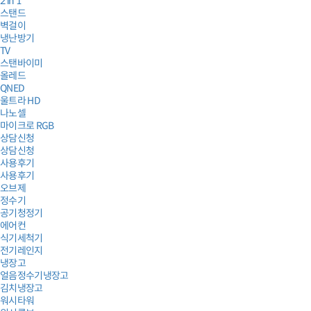
2 in 1
스탠드
벽걸이
냉난방기
TV
스탠바이미
올레드
QNED
울트라 HD
나노셀
마이크로 RGB
상담신청
상담신청
사용후기
사용후기
오브제
정수기
공기청정기
에어컨
식기세척기
전기레인지
냉장고
얼음정수기냉장고
김치냉장고
워시타워