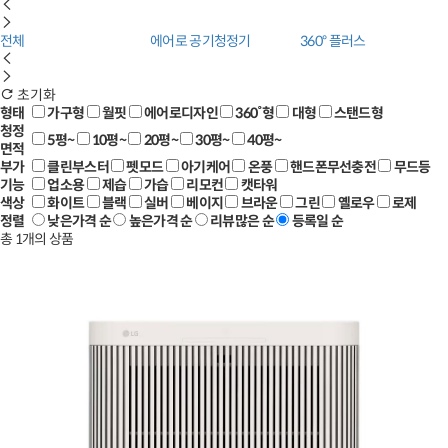
전체
에어로 공기청정기
360° 플러스
초기화
형태
가구형
월핏
에어로디자인
360˚형
대형
스탠드형
청정
5평~
10평~
20평~
30평~
40평~
면적
부가
클린부스터
펫모드
아기케어
온풍
핸드폰무선충전
무드등
기능
업소용
제습
가습
리모컨
캣타워
색상
화이트
블랙
실버
베이지
브라운
그린
옐로우
로제
정렬
낮은가격 순
높은가격 순
리뷰많은 순
등록일 순
총
1
개의 상품