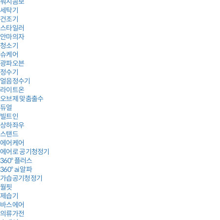
워시콤보
세탁기
건조기
스타일러
안마의자
청소기
슈케어
광파오븐
정수기
얼음정수기
라이트온
오브제 맞춤출수
듀얼
빌트인
상하좌우
스탠드
에어케어
에어로 공기청정기
360° 플러스
360° ai 알파
가습공기청정기
월핏
제습기
바스에어
의류가전