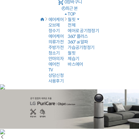
shopping_cart
0
장바구니
최근 본
TOP
에어케어
월핏
오브제
전체
정수기
에어로 공기청정기
에어케어
360° 플러스
의류가전
360° ai 알파
주방가전
가습공기청정기
청소기
월핏
안마의자
제습기
에어컨
바스에어
TV
상담신청
사용후기