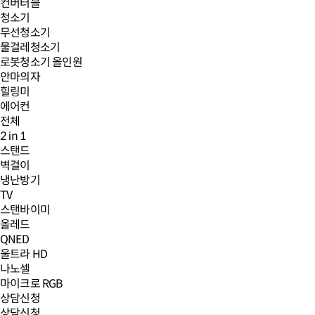
컨버터블
청소기
무선청소기
물걸레청소기
로봇청소기 올인원
안마의자
힐링미
에어컨
전체
2 in 1
스탠드
벽걸이
냉난방기
TV
스탠바이미
올레드
QNED
울트라 HD
나노셀
마이크로 RGB
상담신청
상담신청