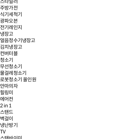
스타일러
주방가전
식기세척기
광파오븐
전기레인지
냉장고
얼음정수기냉장고
김치냉장고
컨버터블
청소기
무선청소기
물걸레청소기
로봇청소기 올인원
안마의자
힐링미
에어컨
2 in 1
스탠드
벽걸이
냉난방기
TV
스탠바이미